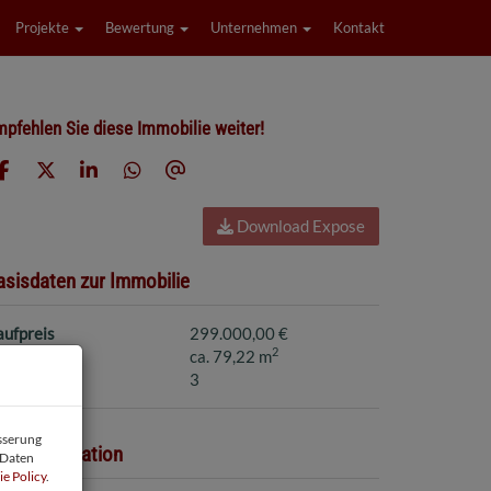
Projekte
Bewertung
Unternehmen
Kontakt
pfehlen Sie diese Immobilie weiter!
Download Expose
asisdaten zur Immobilie
aufpreis
299.000,00 €
2
läche
ca. 79,22 m
immer
3
esserung
reisinformation
 Daten
e Policy
.