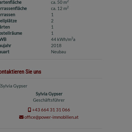
2
artenfläche
ca. 50 m
2
rrassenfläche
ca. 12 m
errassen
1
ellplätze
2
ärten
1
bstellräume
1
2
WB
44 kWh/m
a
aujahr
2018
auart
Neubau
ontaktieren Sie uns
Sylvia Gypser
Geschäftsführer
+43 664 31 31 066
office@power-immobilien.at