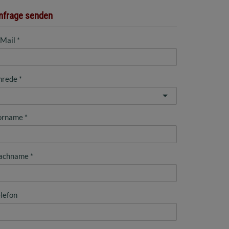
nfrage senden
-Mail
nrede
orname
achname
lefon