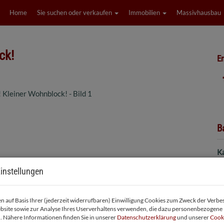
Home
Sie suchen oder verkaufen
Immobilien
Massivhausbau
ck!
Em
B
K
F
instellungen
Z
 auf Basis Ihrer (jederzeit widerrufbaren) Einwilligung Cookies zum Zweck der Verb
P
bsite sowie zur Analyse Ihres Userverhaltens verwenden, die dazu personenbezogene
. Nähere Informationen finden Sie in unserer
Datenschutzerklärung
und unserer
Cooki