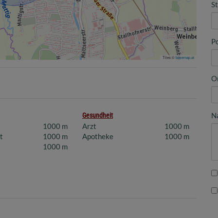
S
Po
Tiles ©
basemap.at
O
N
Gesundheit
1000 m
Arzt
1000 m
t
1000 m
Apotheke
1000 m
1000 m