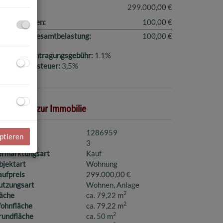
ufpreis:
299.000,00 €
etriebskosten:
100,00 €
onatliche Gesamtbelastung:
100,00 €
rundbucheintragungsgebühr:
1,1%
runderwerbsteuer:
3,5%
asisdaten zur Immobilie
jektnr.
1286959
ptieren
immer
3
ermarktungsart
Kauf
bjektart
Wohnung
aufpreis
299.000,00 €
utzungsart
Wohnen
Anlage
2
läche
ca. 79,22 m
2
ohnfläche
ca. 79,22 m
2
rundfläche
ca. 50 m