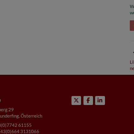
W
we
Li
ne
e
berg 29
nderfing, Österreich
(0)7742 61155
43(0)664 3131066