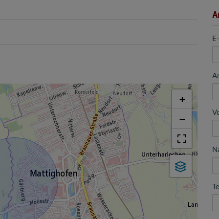
A
E
A
+
V
−
N
Te