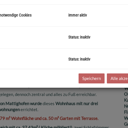
Ka
B
 notwendige Cookies
immer aktiv
m
G
Status: inaktiv
G
Status: inaktiv
B
Ob
nung oder auch als Anlage !!!
Speichern
Alle akze
Z
mitten von Mattighofen, dass war der Grundgedanke!
V
O
elegen, dennoch zentral und alles zu Fuß erreichbar.
K
von Mattighofen wurde
dieses
Wohnhaus mit nur drei
N
wohnungen
errichtet.
F
W
79 m² Wohnfläche und ca. 50 m² Garten mit Terrasse.
G
ch mit ca. 37,43m² ( Küche möbliert!),
zwei Schlafzimmer,