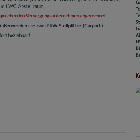
G
mit WC. Abstellraum.
Te
T
tsprechenden Versorgungsunternehmen abgerechnet.
St
Außenbereich
und
zwei PKW-Stellplätze. (Carport )
G
A
fort beziehbar!
H
B
B
K