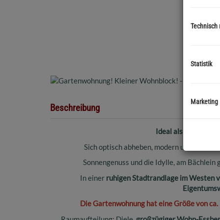
Technisch
Statistik
Marketing
Beschreibung
Ideal als Starterwoh
Sich optisch abheben, modern und hell in
Sonnengenuss und die Idylle, am Bächlein g
In einer
ruhigen Stadtrandlage im Westen 
Eigentums
Die Gartenwohnung hat eine Größe von ca. 
Raumaufteilung:
Diele,
großzügiger Wohn-Essberei