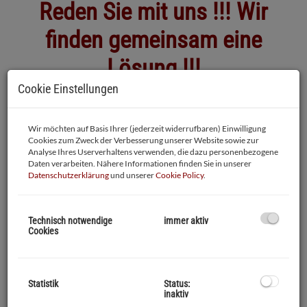
Reden Sie mit uns !!! Wir
finden gemeinsam eine
Lösung !!!
Cookie Einstellungen
Wir möchten auf Basis Ihrer (jederzeit widerrufbaren) Einwilligung
Cookies zum Zweck der Verbesserung unserer Website sowie zur
Analyse Ihres Userverhaltens verwenden, die dazu personenbezogene
Guten Tag und herzlich
Daten verarbeiten. Nähere Informationen finden Sie in unserer
Datenschutzerklärung
und unserer
Cookie Policy
.
willkommen!
Technisch notwendige
immer aktiv
Cookies
Mit der richtigen Power dem
eignen Wohn(t)raum entgegen!
Statistik
Status:
inaktiv