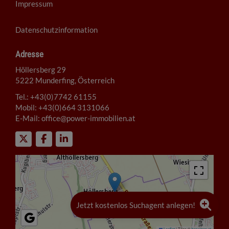
Impressum
Datenschutzinformation
Adresse
Höllersberg 29
5222 Munderfing, Österreich
Tel.:
+43(0)7742 61155
Mobil:
+43(0)664 3131066
E-Mail:
office@power-immobilien.at
Jetzt kostenlos Suchagent anlegen!
Leaflet
|
Tiles ©
basemap.at