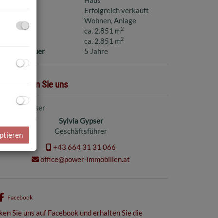
aufpreis
Erfolgreich verkauft
utzungsart
Wohnen
Anlage
2
läche
ca. 2.851 m
2
rundfläche
ca. 2.851 m
ax. Mietdauer
5 Jahre
ontaktieren Sie uns
Sylvia Gypser
Geschäftsführer
ptieren
+43 664 31 31 066
office@power-immobilien.at
Facebook
ken Sie uns auf Facebook und erhalten Sie die