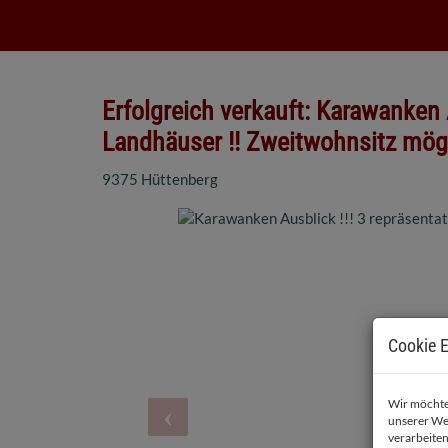
Erfolgreich verkauft: Karawanken A
Landhäuser !! Zweitwohnsitz mögl
9375 Hüttenberg
Cookie E
Wir möchten
unserer We
verarbeiten