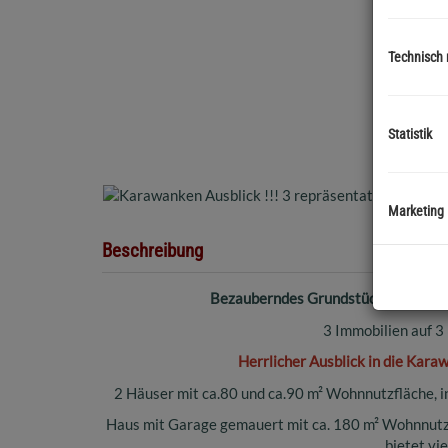
Technisch
Statistik
Marketing
Beschreibung
Bezauberndes Grundstück inkl. drei
3 Immobilien auf 3
Herrlicher Ausblick in die Kara
2 Häuser mit ca.80 und ca.90 m² Wohnnutzfläche, in
Haus mit Garage gemauert mit ca. 180 m² Wohnnutzf
bietet vi