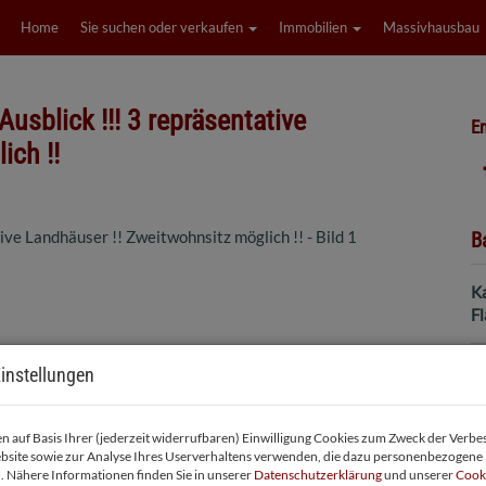
Home
Sie suchen oder verkaufen
Immobilien
Massivhausbau
usblick !!! 3 repräsentative
Em
ich !!
B
K
F
instellungen
B
 auf Basis Ihrer (jederzeit widerrufbaren) Einwilligung Cookies zum Zweck der Verb
Ob
bsite sowie zur Analyse Ihres Userverhaltens verwenden, die dazu personenbezogene
V
. Nähere Informationen finden Sie in unserer
Datenschutzerklärung
und unserer
Cooki
O