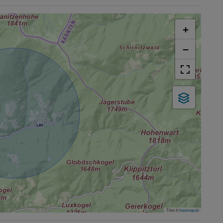
+
−
Tiles ©
basemap.at