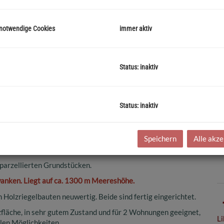
K
N
 notwendige Cookies
immer aktiv
F
G
M
Status: inaktiv
K
Status: inaktiv
Speichern
Alle akze
 Landhäusern, mit Zweitwohnsitz Möglichkeit.
 parzellierten Grundstücken.
wanken. Liegt auf ca. 1300 m Meereshöhe.
 Holzriegelbauten neuwertig. Beide sind fertig eingerichtet.
läche, in sehr gutem Zustand und für 2 Wohnungen geeignet,
Li
elen Möglichkeiten.