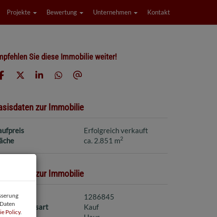
Projekte
Bewertung
Unternehmen
Kontakt
pfehlen Sie diese Immobilie weiter!
asisdaten zur Immobilie
aufpreis
Erfolgreich verkauft
2
läche
ca. 2.851 m
asisdaten zur Immobilie
esserung
jektnr.
1286845
 Daten
ermarktungsart
Kauf
e Policy
.
bjektart
Haus