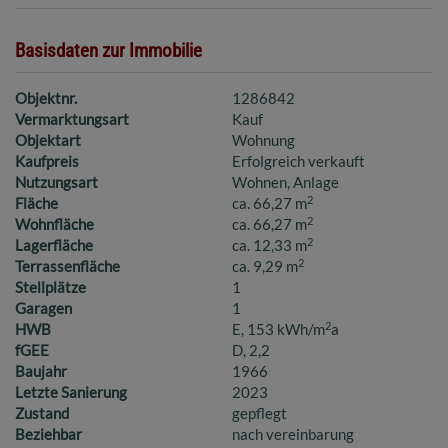
Basisdaten zur Immobilie
Objektnr.
1286842
Vermarktungsart
Kauf
Objektart
Wohnung
Kaufpreis
Erfolgreich verkauft
Nutzungsart
Wohnen
Anlage
2
Fläche
ca. 66,27 m
2
Wohnfläche
ca. 66,27 m
2
Lagerfläche
ca. 12,33 m
2
Terrassenfläche
ca. 9,29 m
Stellplätze
1
Garagen
1
2
HWB
E, 153 kWh/m
a
fGEE
D, 2,2
Baujahr
1966
Letzte Sanierung
2023
Zustand
gepflegt
Beziehbar
nach vereinbarung