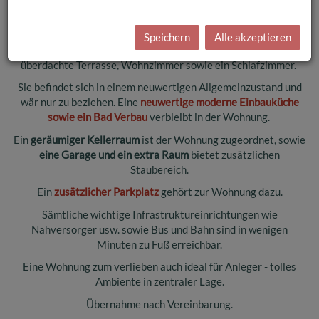
66,27 m²
Die
sehr gut eingeteilte Wohnung
bietet: Vorraum, Bad/Wc,
Speichern
Alle akzeptieren
Wohnküche mit Ausgang auf die herrliche großzügige
überdachte Terrasse, Wohnzimmer sowie ein Schlafzimmer.
Sie befindet sich in einem neuwertigen Allgemeinzustand und
wär nur zu beziehen. Eine
neuwertige moderne Einbauküche
sowie ein Bad Verbau
verbleibt in der Wohnung.
Ein
geräumiger Kellerraum
ist der Wohnung zugeordnet, sowie
eine Garage und ein extra Raum
bietet zusätzlichen
Staubereich.
Ein
zusätzlicher Parkplatz
gehört zur Wohnung dazu.
Sämtliche wichtige Infrastruktureinrichtungen wie
Nahversorger usw. sowie Bus und Bahn sind in wenigen
Minuten zu Fuß erreichbar.
Eine Wohnung zum verlieben auch ideal für Anleger - tolles
Ambiente in zentraler Lage.
Übernahme nach Vereinbarung.