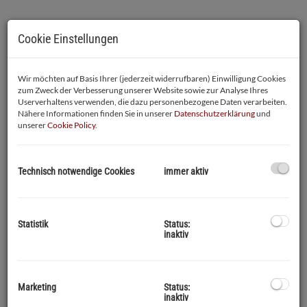
Cookie Einstellungen
Wir möchten auf Basis Ihrer (jederzeit widerrufbaren) Einwilligung Cookies
zum Zweck der Verbesserung unserer Website sowie zur Analyse Ihres
Userverhaltens verwenden, die dazu personenbezogene Daten verarbeiten.
Nähere Informationen finden Sie in unserer
Datenschutzerklärung
und
unserer
Cookie Policy
.
Technisch notwendige Cookies
immer aktiv
Beschreibung
Statistik
Status:
inaktiv
Investieren Sie in diese komfortable Terrassenwohnung !!!!
Sie befindet sich in
sonniger Zentrumslage
von Braunau am Inn.
Marketing
Status:
Im
ersten Obergeschoß eines kleinem, sehr gepflegten
inaktiv
Wohnhauses befindet sich die Wohnung in der Größe von ca.