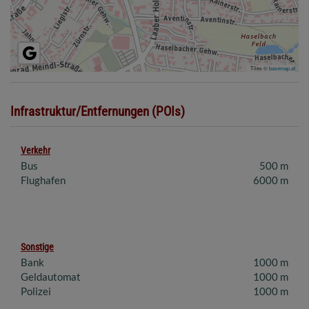
Tiles ©
basemap.at
Infrastruktur/Entfernungen (POIs)
Verkehr
Bus
500 m
Flughafen
6000 m
Sonstige
Bank
1000 m
Geldautomat
1000 m
Polizei
1000 m