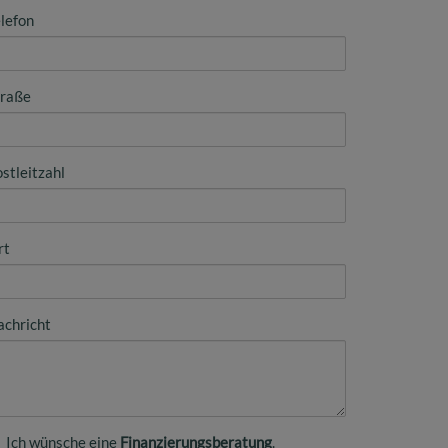
lefon
traße
stleitzahl
rt
achricht
Ich wünsche eine
Finanzierungsberatung
.