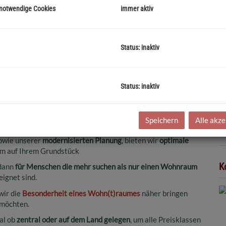
 notwendige Cookies
immer aktiv
G
G
Status: inaktiv
B
Status: inaktiv
Ob
V
gebung (Flachgau) und im Bezirk Braunau (Umgebung).
O
Speichern
Alle akze
K
en
, für
Menschen die gute und hohe Qualität
bevorzugen.
N
sowie unserer
modernisierten Planung
, bieten wir
optimale
m auf Ihrem Grundstück
K
dann
für Menschen die mehr suchen als nur einen Wohnraum
eignet sind.
ir die
Besonderheit eines Wohn(t)raumes
näher bringen
möchten.
al ob
zentral oder auf dem Land gelegen
, um alle Preisklassen