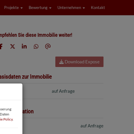
Projekte
Bewertung
Unternehmen
Kontakt
pfehlen Sie diese Immobilie weiter!
Download Expose
asisdaten zur Immobilie
aufpreis
auf Anfrage
esserung
reisinformation
 Daten
e Policy
.
ufpreis:
auf Anfrage