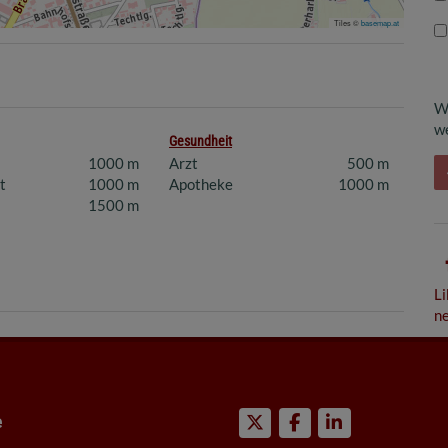
Tiles ©
basemap.at
W
we
Gesundheit
1000 m
Arzt
500 m
t
1000 m
Apotheke
1000 m
1500 m
Li
ne
e