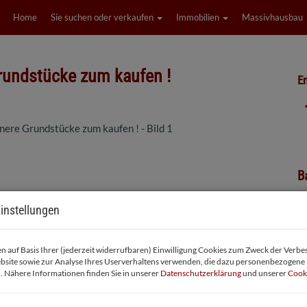
Home
Sie suchen oder verkaufen
Immobilien
Massivhausbau
Grundstücke zum kaufen !
Em
B
K
instellungen
 auf Basis Ihrer (jederzeit widerrufbaren) Einwilligung Cookies zum Zweck der Verb
P
bsite sowie zur Analyse Ihres Userverhaltens verwenden, die dazu personenbezogene
. Nähere Informationen finden Sie in unserer
Datenschutzerklärung
und unserer
Cooki
Ka