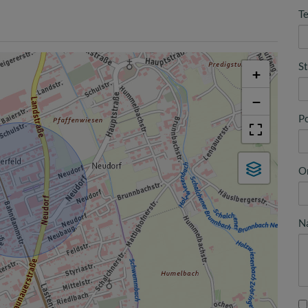
Te
S
+
−
Po
O
N