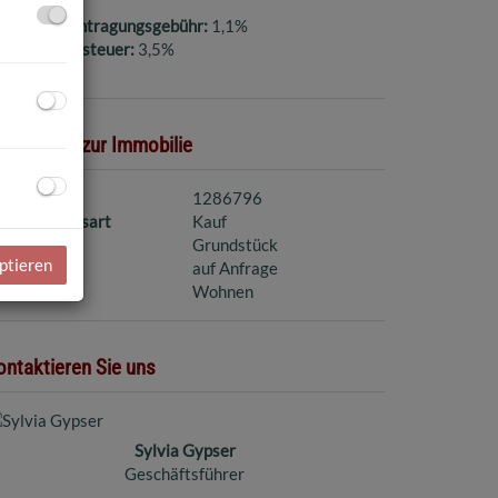
rundbucheintragungsgebühr:
1,1%
runderwerbsteuer:
3,5%
asisdaten zur Immobilie
jektnr.
1286796
ermarktungsart
Kauf
bjektart
Grundstück
ptieren
aufpreis
auf Anfrage
utzungsart
Wohnen
ontaktieren Sie uns
Sylvia Gypser
Geschäftsführer