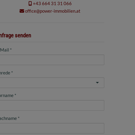
+43 664 31 31 066
office@power-immobilien.at
nfrage senden
-Mail
nrede
orname
achname