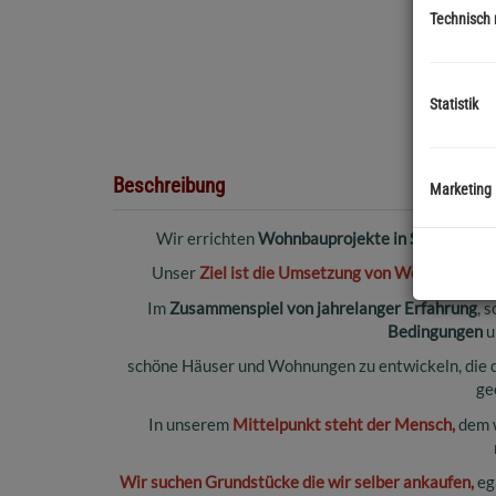
Technisch
Statistik
Beschreibung
Marketing
Wir errichten
Wohnbauprojekte in Salzburg Um
Unser
Ziel ist die Umsetzung von Wohn(t)räum
Im
Zusammenspiel von jahrelanger Erfahrung
, 
Bedingungen
u
schöne Häuser und Wohnungen zu entwickeln, die 
ge
In unserem
Mittelpunkt steht der Mensch,
dem w
Wir suchen Grundstücke die wir selber ankaufen,
eg