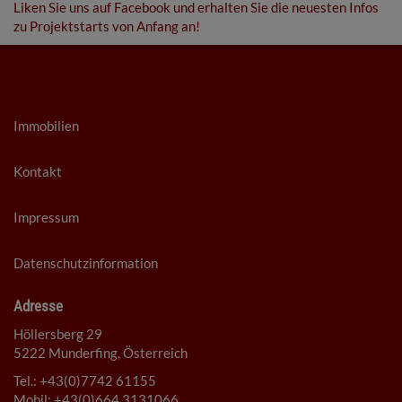
Liken Sie uns auf Facebook und erhalten Sie die neuesten Infos
zu Projektstarts von Anfang an!
Immobilien
Kontakt
Impressum
Datenschutzinformation
Adresse
Höllersberg 29
5222 Munderfing, Österreich
Tel.:
+43(0)7742 61155
Mobil:
+43(0)664 3131066