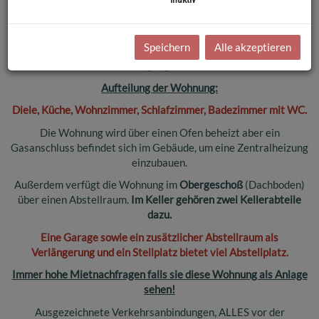
einen
ca. 7m² großen Balkon
und
einen Ausblick vom
Wohnzimmer auf den
Speichern
Alle akzeptieren
in den hinteren Gartenbereich, welcher im Eigentum zur
Verfügung steht.
Aufteilung der Wohnung:
Diele, Küche, Wohnzimmer, Schlafzimmer, Badezimmer mit WC.
Die Wohnung wird über einen Ofen beheizt aber ein
Gasanschluss befindet sich im Gebäude, um eine Zentralheizung
einzubauen.
Außerdem verfügt die Wohnung im
Obergeschoß
(Dachboden)
über einen Abstellraum.
Im Keller gehören zwei Kellerabteile
dazu.
Eine Garage sowie ein zusätzlicher Abstellraum als
Verlängerung und ein Stellplatz bietet viel Abstellplatz.
Immer hohe Mietnachfragen falls sie diese Wohnung als Anlage
sehen!
Ausgezeichnete Verkehrsanbindungen, ALLES vor der