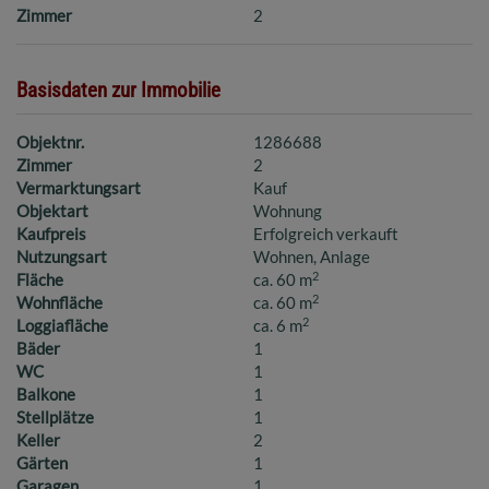
Zimmer
2
Basisdaten zur Immobilie
Objektnr.
1286688
Zimmer
2
Vermarktungsart
Kauf
Objektart
Wohnung
Kaufpreis
Erfolgreich verkauft
Nutzungsart
Wohnen
Anlage
2
Fläche
ca. 60 m
2
Wohnfläche
ca. 60 m
2
Loggiafläche
ca. 6 m
Bäder
1
WC
1
Balkone
1
Stellplätze
1
Keller
2
Gärten
1
Garagen
1