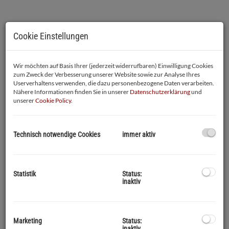
Cookie Einstellungen
Wir möchten auf Basis Ihrer (jederzeit widerrufbaren) Einwilligung Cookies
zum Zweck der Verbesserung unserer Website sowie zur Analyse Ihres
Userverhaltens verwenden, die dazu personenbezogene Daten verarbeiten.
Nähere Informationen finden Sie in unserer
Datenschutzerklärung
und
unserer
Cookie Policy
.
Technisch notwendige Cookies
immer aktiv
Beschreibung
Willkommen in Ihrem neuen Zuhause!
Statistik
Status:
inaktiv
Diese
Großteils zu renovierende Wohnung
befindet sich im
Stadtzentrum von Mattighofen und ist für Sie zu einem
attraktiven Kaufpreis erhältlich.
Marketing
Status:
Diese ca. 60 m² große Altbauwohnung bietet Ihnen 2 Zimmer,
inaktiv