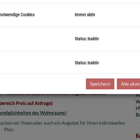
Pr
 notwendige Cookies
immer aktiv
Status: inaktiv
B
Ob
V
Status: inaktiv
O
K
N
Speichern
Alle akze
Sc
 Wohnfläche. Lassen Sie sich ein Angebot rechnen.
F
W
ereich Preis auf Anfrage)
H
ngsmöglichkeiten des Wohnraums!
B
hen wir Ihnen aber auch ein Angebot für Ihren individuellen
Plan.
K