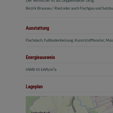
Der Vermittler ist als Doppelmakler tätig.
Bezirk Braunau / Ried oder auch Flachgau und Salz
Ausstattung
Flachdach
Fußbodenheizung
Kunststofffenster
Mas
Energieausweis
2
HWB
45 kWh/m
a
Lageplan