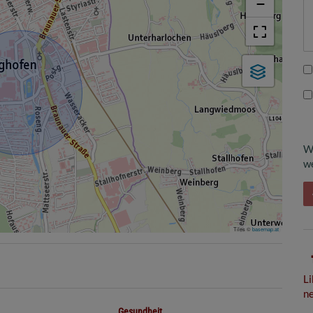
−
W
we
Tiles ©
basemap.at
Li
ne
Gesundheit