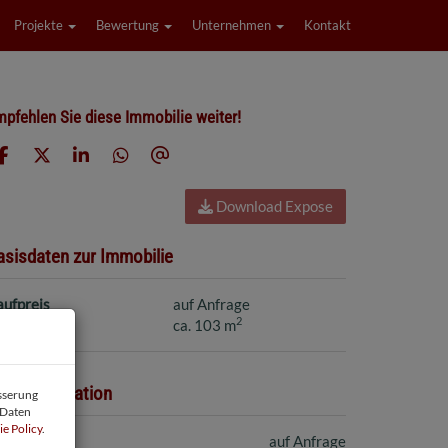
Projekte
Bewertung
Unternehmen
Kontakt
pfehlen Sie diese Immobilie weiter!
Download Expose
asisdaten zur Immobilie
aufpreis
auf Anfrage
2
läche
ca. 103 m
reisinformation
esserung
 Daten
e Policy
.
ufpreis:
auf Anfrage