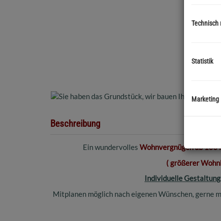
Technisch
Statistik
Marketing
Beschreibung
Ein wundervolles
Wohnvergnügen ab 100 m²
( größerer Wohnb
Individuelle Gestaltu
Mitplanen möglich nach eigenen Wünschen, gerne mac