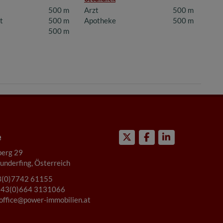
500 m
Arzt
500 m
t
500 m
Apotheke
500 m
500 m
e
berg 29
nderfing, Österreich
(0)7742 61155
43(0)664 3131066
office@power-immobilien.at