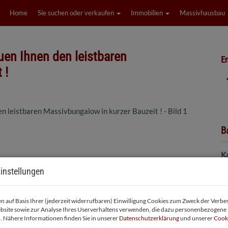
Home
Sie suchen oder verkaufen
Immobilien
Massivhausbau
uen Ihnen den leistbaren
Em
 !
B
K
F
instellungen
P
 auf Basis Ihrer (jederzeit widerrufbaren) Einwilligung Cookies zum Zweck der Verb
bsite sowie zur Analyse Ihres Userverhaltens verwenden, die dazu personenbezogene
. Nähere Informationen finden Sie in unserer
Datenschutzerklärung
und unserer
Cooki
Ka