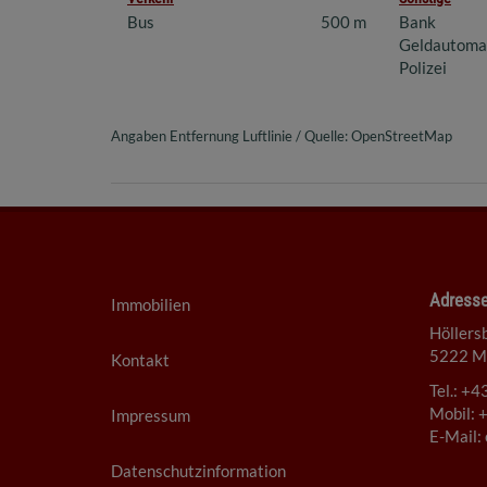
Bus
500 m
Bank
Geldautoma
Polizei
Angaben Entfernung Luftlinie / Quelle: OpenStreetMap
Adress
Immobilien
Höllers
5222 Mu
Kontakt
Tel.:
+43
Mobil:
+
Impressum
E-Mail:
Datenschutzinformation