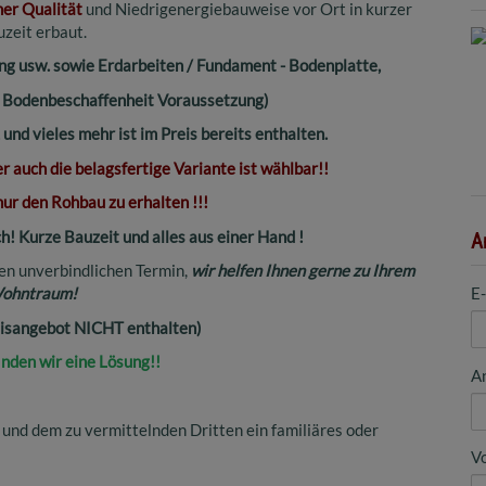
her Qualität
und Niedrigenergiebauweise vor Ort in kurzer
zeit erbaut.
ng usw. sowie Erdarbeiten / Fundament - Bodenplatte,
e Bodenbeschaffenheit Voraussetzung)
nd vieles mehr ist im Preis bereits enthalten.
r auch die belagsfertige Variante ist wählbar!!
nur den Rohbau zu erhalten !!!
! Kurze Bauzeit und alles aus einer Hand !
A
nen unverbindlichen Termin,
wir helfen Ihnen gerne zu Ihrem
E
ohntraum!
eisangebot NICHT enthalten)
nden wir eine Lösung!!
A
 und dem zu vermittelnden Dritten ein familiäres oder
V