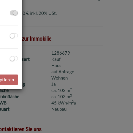
ovision:
3,60 € inkl. 20% USt.
asisdaten zur Immobilie
jektnr.
1286679
ermarktungsart
Kauf
bjektart
Haus
aufpreis
auf Anfrage
utzungsart
Wohnen
ptieren
hlüsselfertig
Ja
2
läche
ca. 103 m
2
ohnfläche
ca. 103 m
2
WB
45 kWh/m
a
auart
Neubau
ontaktieren Sie uns