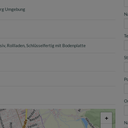
burg Umgebung
N
Te
siv
Rollladen
Schlüsselfertig mit Bodenplatte
S
Po
O
+
N