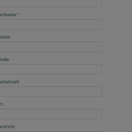
achname
lefon
traße
stleitzahl
rt
achricht