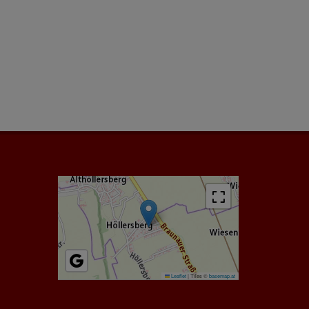
Leaflet
|
Tiles ©
basemap.at