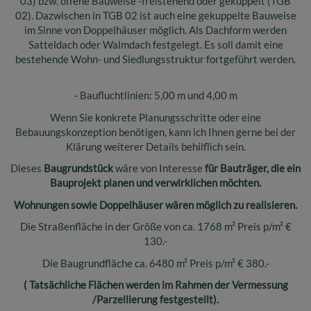
03) bzw. offene Bauweise -freistehend oder gekuppelt (TGB
02). Dazwischen in TGB 02 ist auch eine gekuppelte Bauweise
im Sinne von Doppelhäuser möglich. Als Dachform werden
Satteldach oder Walmdach festgelegt. Es soll damit eine
bestehende Wohn- und Siedlungsstruktur fortgeführt werden.
- Baufluchtlinien: 5,00 m und 4,00 m
Wenn Sie konkrete Planungsschritte oder eine
Bebauungskonzeption benötigen, kann ich Ihnen gerne bei der
Klärung weiterer Details behilflich sein.
Dieses
Baugrundstück
wäre von Interesse
für Bauträger, die ein
Bauprojekt planen und verwirklichen möchten.
Wohnungen sowie Doppelhäuser wären möglich zu realisieren.
Die Straßenfläche in der Größe von ca. 1768 m² Preis p/m² €
130.-
Die Baugrundfläche ca. 6480 m² Preis p/m² € 380.-
( Tatsächliche Flächen werden im Rahmen der Vermessung
/Parzellierung festgestellt).