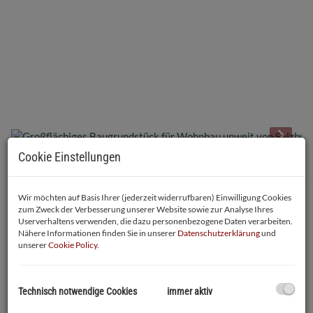
Cookie Einstellungen
Beschreibung
Wir möchten auf Basis Ihrer (jederzeit widerrufbaren) Einwilligung Cookies
Lage und Nutzung: - Großflächiges Baugrundstück für Wohnbau
zum Zweck der Verbesserung unserer Website sowie zur Analyse Ihres
Userverhaltens verwenden, die dazu personenbezogene Daten verarbeiten.
- Tolle Lage unweit von Salzburg, mit sehr guten Anbindungen.
Nähere Informationen finden Sie in unserer
Datenschutzerklärung
und
Ziel: Erhaltung der Siedlungsstruktur und harmonische
unserer
Cookie Policy
.
Eingliederung in das Orts- und Landschaftsbild
Baurechtliche Rahmenbedingungen:
- Salzburger
Wohnbauförderung wäre eventuell möglich.
Technisch notwendige Cookies
immer aktiv
- Bauliche Ausnutzbarkeit: GRZ 0,25